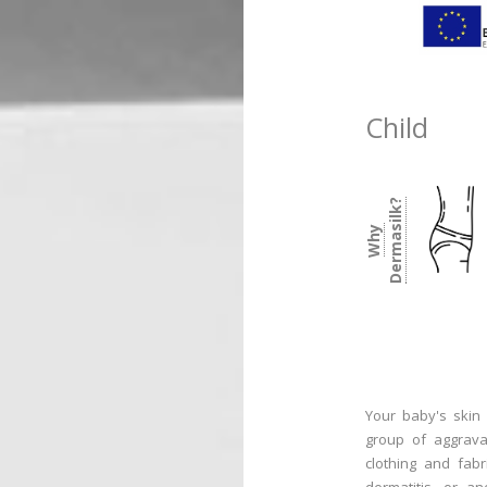
Child
?
W
h
y
D
e
r
m
a
s
i
l
k
Your baby's skin h
group of aggravat
clothing and fab