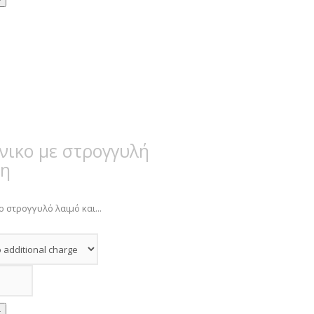
ικο με στρογγυλή
ψη
ο στρογγυλό λαιμό και...