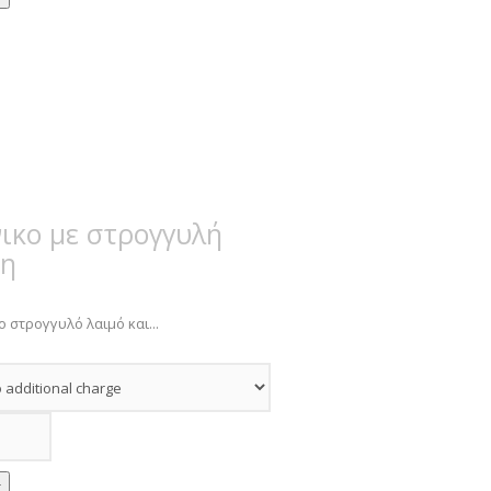
ικο με στρογγυλή
ψη
ο στρογγυλό λαιμό και...