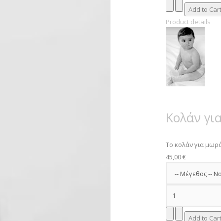
Product details
Κολάν γι
Το κολάν για μωρά 
45,00 €