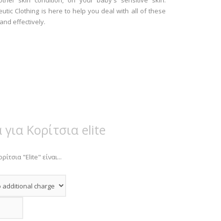
other skin condition, on your baby's sensitive skin.
tic Clothing is here to help you deal with all of these
and effectively.
 για Κορίτσια elite
ρίτσια "Elite" είναι...