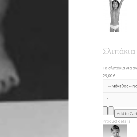
Σλιπάκια
Τα σλιπάκια για αγό
29,00 €
Product details