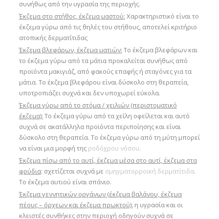
συνήθως από την υγρασία της περιοχής.
Έκζεμα στο στήθος, έκζεμα μαστού:
Χαρακτηριστικό είναι το
έκζεμα γύρω από τις θηλές του στήθους, αποτελεί κριτήριο
ατοπικής δερματίτιδας
Έκζεμα βλεφάρων, έκζεμα ματιών:
Το έκζεμα βλεφάρων και
το έκζεμα γύρω από τα μάτια προκαλείται συνήθως από
προϊόντα μακιγιάζ, από φακούς επαφής ή σταγόνες για τα
μάτια. Το έκζεμα βλεφάρου είναι δύσκολο στη θεραπεία,
υποτροπιάζει συχνά και δεν υποχωρεί εύκολα.
Έκζεμα γύρω από το στόμα / χειλιών (περιστοματικό
έκζεμα):
Το έκζεμα γύρω από τα χείλη οφείλεται και αυτό
συχνά σε ακατάλληλα προϊόντα περιποίησης και είναι
δύσκολο στη θεραπεία. Το έκζεμα γύρω από τη μύτη μπορεί
να είναι μια μορφή της
ροδόχρου νόσου
.
Έκζεμα πίσω από το αυτί, έκζεμα μέσα στο αυτί, έκζεμα στα
φρύδια
: σχετίζεται συχνά με
σμηγματορροϊκή δερματίτιδα
.
Το έκζεμα αυτιού είναι σπάνιο.
Έκζεμα γεννητικών οργάνων (έκζεμα βαλάνου, έκζεμα
πέους – όρχεων και έκζεμα πρωκτού):
η υγρασία και οι
κλειστές συνθήκες στην περιοχή οδηγούν συχνά σε