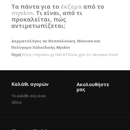
Τα πάντα για το
έκζεμα
από το
myskin
. Τι είναι, από τι
προκαλείται, πώς
αντιμετωπίζεται;
Δερματολόγος σε Θεσσαλονίκη, Νάουσα και
Πολύγυρο Χαλκιδικής Myskin
Πηγή
http://myskin.gr/2014/12/ola-gia-to-ekzema.html
Καλάθι αγορών
Ακολουθήστε
μας
Το καλάθι σας είναι
άδειο