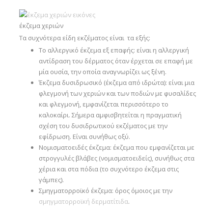
έκζεμα χεριών
Τα συχνότερα είδη εκζέματος είναι τα εξής:
Το αλλεργικό έκζεμα εξ επαφής: είναι η αλλεργική
αντίδραση του δέρματος όταν έρχεται σε επαφή με
μία ουσία, την οποία αναγνωρίζει ως ξένη.
Έκζεμα δυσιδρωσικό (έκζεμα από ιδρώτα): είναι μια
φλεγμονή των χεριών και των ποδιών με φυσαλίδες
και φλεγμονή, εμφανίζεται περισσότερο το
καλοκαίρι. Σήμερα αμφισβητείται η πραγματική
σχέση του δυσιδρωτικού εκζέματος με την
εφίδρωση. Είναι συνήθως οξύ.
Νομισματοειδές έκζεμα: έκζεμα που εμφανίζεται με
στρογγυλές βλάβες (νομισματοειδείς), συνήθως στα
χέρια και στα πόδια (το συχνότερο έκζεμα στις
γάμπες).
Σμηγματορροϊκό έκζεμα: όρος όμοιος με την
σμηγματορροϊκή δερματίτιδα
.