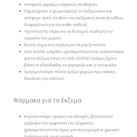
Αποφυγή ακραίων καιρικών συνθηκών
Παρατήρησε τι χειροτερεύει το έκζεμα σου και
απέφυγε αυτό, τα αίτια του εκζέματος είναι συνήθως
διαφορετικά για τον κάθε ασθενή.
Υγροποιητής αέρα για να διατηρεί σταθερή την
υγρασία του χώρου
Κοντά νύχια στα παιδιά για να μην ξύνονται
Από πολλές μαμάδες χρησιμοποιούνται γιατροσόφια
για το έκζεμα όπως το λάδι (πολλές κρέμες έχουν
βάση το ελαιόλαδο), το χαμομήλι και η τσουκνίδα
Χρησιμοποίησε πάντα κρέμα χεριών πριν κάνεις
δουλειές του σπιτιού.
Φάρμακα για το έκζεμα
Κορτιζονούχες κρέμες και αλοιφές: βελτιώνουν
γρήγορα την εμφάνιση του δέρματος
χρησιμοποιούνται όμως για περιορισμένο χρονικό
διάστημα και μόνο τοπικά.