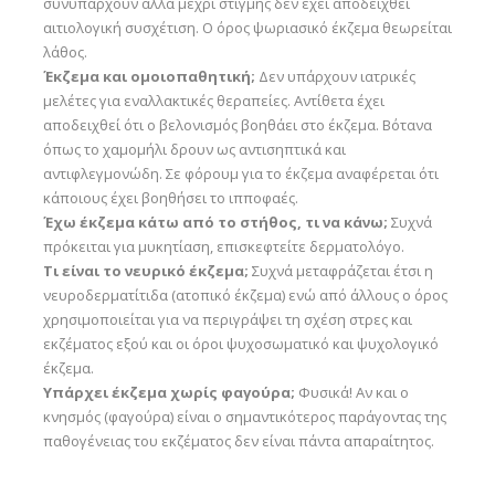
συνυπάρχουν αλλά μέχρι στιγμής δεν έχει αποδειχθεί
αιτιολογική συσχέτιση. Ο όρος ψωριασικό έκζεμα θεωρείται
λάθος.
Έκζεμα και ομοιοπαθητική;
Δεν υπάρχουν ιατρικές
μελέτες για εναλλακτικές θεραπείες. Αντίθετα έχει
αποδειχθεί ότι ο βελονισμός βοηθάει στο έκζεμα. Βότανα
όπως το χαμομήλι δρουν ως αντισηπτικά και
αντιφλεγμονώδη. Σε φόρουμ για το έκζεμα αναφέρεται ότι
κάποιους έχει βοηθήσει το ιπποφαές.
Έχω έκζεμα κάτω από το στήθος, τι να κάνω;
Συχνά
πρόκειται για μυκητίαση, επισκεφτείτε δερματολόγο.
Τι είναι το νευρικό έκζεμα;
Συχνά μεταφράζεται έτσι η
νευροδερματίτιδα (ατοπικό έκζεμα) ενώ από άλλους ο όρος
χρησιμοποιείται για να περιγράψει τη σχέση στρες και
εκζέματος εξού και οι όροι ψυχοσωματικό και ψυχολογικό
έκζεμα.
Υπάρχει έκζεμα χωρίς φαγούρα;
Φυσικά! Αν και ο
κνησμός (φαγούρα) είναι ο σημαντικότερος παράγοντας της
παθογένειας του εκζέματος δεν είναι πάντα απαραίτητος.