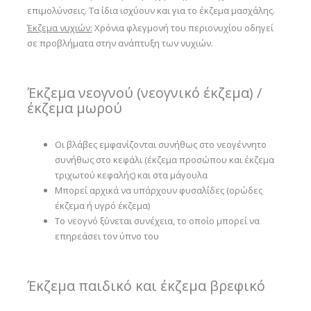
επιμολύνσεις. Τα ίδια ισχύουν και για το έκζεμα μασχάλης.
Έκζεμα νυχιών:
Χρόνια φλεγμονή του περιονυχίου οδηγεί
σε προβλήματα στην ανάπτυξη των νυχιών.
Έκζεμα νεογνού (νεογνικό έκζεμα) /
έκζεμα μωρού
Οι βλάβες εμφανίζονται συνήθως στο νεογέννητο
συνήθως στο κεφάλι (έκζεμα προσώπου και έκζεμα
τριχωτού κεφαλής) και στα μάγουλα
Μπορεί αρχικά να υπάρχουν φυσαλίδες (ορώδες
έκζεμα ή υγρό έκζεμα)
Το νεογνό ξύνεται συνέχεια, το οποίο μπορεί να
επηρεάσει τον ύπνο του
Έκζεμα παιδικό και έκζεμα βρεφικό