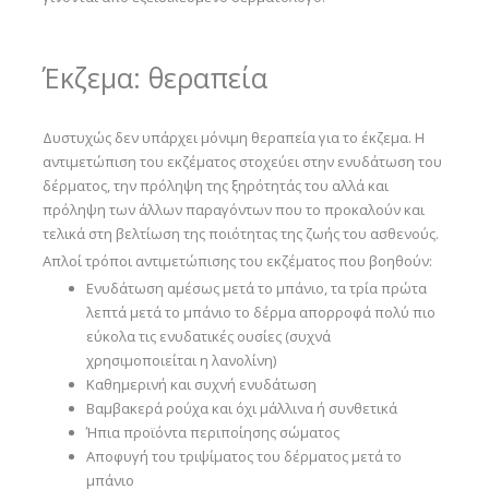
Έκζεμα: θεραπεία
Δυστυχώς δεν υπάρχει μόνιμη θεραπεία για το έκζεμα. Η
αντιμετώπιση του εκζέματος στοχεύει στην ενυδάτωση του
δέρματος, την πρόληψη της ξηρότητάς του αλλά και
πρόληψη των άλλων παραγόντων που το προκαλούν και
τελικά στη βελτίωση της ποιότητας της ζωής του ασθενούς.
Απλοί τρόποι αντιμετώπισης του εκζέματος που βοηθούν:
Ενυδάτωση αμέσως μετά το μπάνιο, τα τρία πρώτα
λεπτά μετά το μπάνιο το δέρμα απορροφά πολύ πιο
εύκολα τις ενυδατικές ουσίες (συχνά
χρησιμοποιείται η λανολίνη)
Καθημερινή και συχνή ενυδάτωση
Βαμβακερά ρούχα και όχι μάλλινα ή συνθετικά
Ήπια προϊόντα περιποίησης σώματος
Αποφυγή του τριψίματος του δέρματος μετά το
μπάνιο