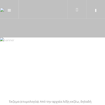
Έκζεμα (ετυμολογία): Από την αρχαία λέξη εκζέω, δηλαδή