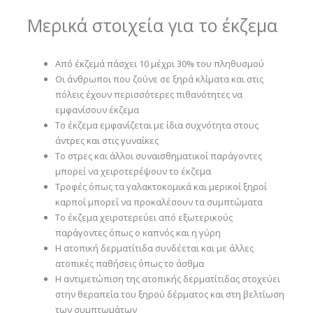
Μερικά στοιχεία για το έκζεμα
Από έκζεμά πάσχει 10 μέχρι 30% του πληθυσμού
Οι άνθρωποι που ζούνε σε ξηρά κλίματα και στις
πόλεις έχουν περισσότερες πιθανότητες να
εμφανίσουν έκζεμα
Το έκζεμα εμφανίζεται με ίδια συχνότητα στους
άντρες και στις γυναίκες
Το στρες και άλλοι συναισθηματικοί παράγοντες
μπορεί να χειροτερέψουν το έκζεμα
Τροφές όπως τα γαλακτοκομικά και μερικοί ξηροί
καρποί μπορεί να προκαλέσουν τα συμπτώματα
Το έκζεμα χειροτερεύει από εξωτερικούς
παράγοντες όπως ο καπνός και η γύρη
Η ατοπική δερματίτιδα συνδέεται και με άλλες
ατοπικές παθήσεις όπως το άσθμα
Η αντιμετώπιση της ατοπικής δερματίτιδας στοχεύει
στην θεραπεία του ξηρού δέρματος και στη βελτίωση
των συμπτωμάτων