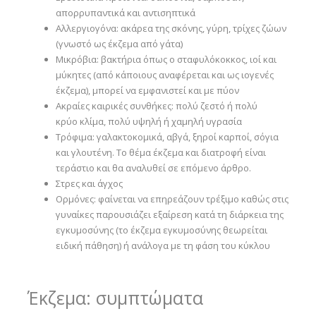
απορρυπαντικά και αντισηπτικά
Αλλεργιογόνα: ακάρεα της σκόνης, γύρη, τρίχες ζώων
(γνωστό ως έκζεμα από γάτα)
Μικρόβια: βακτήρια όπως ο σταφυλόκοκκος, ιοί και
μύκητες (από κάποιους αναφέρεται και ως ιογενές
έκζεμα), μπορεί να εμφανιστεί και με πύον
Ακραίες καιρικές συνθήκες: πολύ ζεστό ή πολύ
κρύο κλίμα, πολύ υψηλή ή χαμηλή υγρασία
Τρόφιμα: γαλακτοκομικά, αβγά, ξηροί καρποί, σόγια
και γλουτένη. Το θέμα έκζεμα και διατροφή είναι
τεράστιο και θα αναλυθεί σε επόμενο άρθρο.
Στρες και άγχος
Ορμόνες: φαίνεται να επηρεάζουν τρέξιμο καθώς στις
γυναίκες παρουσιάζει εξαίρεση κατά τη διάρκεια της
εγκυμοσύνης (το έκζεμα εγκυμοσύνης θεωρείται
ειδική πάθηση) ή ανάλογα με τη φάση του κύκλου
Έκζεμα: συμπτώματα