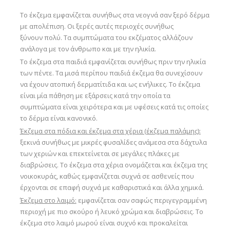
Το έκζεμα εμφανίζεται συνήθως στα νεογνά σαν ξερό δέρμα
με απολέπιση. Οι ξερές αυτές περιοχές συνήθως
ξύνουν πολύ. Τα συμπτώματα του εκζέματος αλλάζουν
ανάλογα με τον άνθρωπο και με την ηλικία.
Το έκζεμα στα παιδιά εμφανίζεται συνήθως πριν την ηλικία
των πέντε. Τα μισά περίπου παιδιά έκζεμα θα συνεχίσουν
να έχουν ατοπική δερματίτιδα και ως ενήλικες. Το έκζεμα
είναι μία πάθηση με εξάρσεις κατά την οποία τα
συμπτώματα είναι χειρότερα και με υφέσεις κατά τις οποίες
το δέρμα είναι κανονικό.
Έκζεμα στα πόδια και έκζεμα στα χέρια (έκζεμα παλάμης):
ξεκινά συνήθως με μικρές φυσαλίδες ανάμεσα στα δάχτυλα
των χεριών και επεκτείνεται σε μεγάλες πλάκες με
διαβρώσεις. Το έκζεμα στα χέρια ονομάζεται και έκζεμα της
νοικοκυράς, καθώς εμφανίζεται συχνά σε ασθενείς που
έρχονται σε επαφή συχνά με καθαριστικά και άλλα χημικά.
Έκζεμα στο λαιμό:
εμφανίζεται σαν σαφώς περιγεγραμμένη
περιοχή με πιο σκούρο ή λευκό χρώμα και διαβρώσεις. Το
έκζεμα στο λαιμό μωρού είναι συχνό και προκαλείται