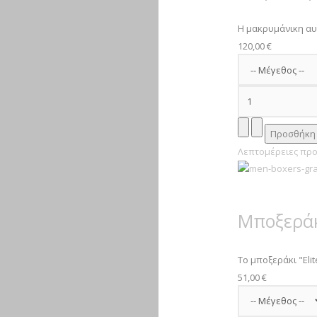
Η μακρυμάνικη αυτ
120,00 €
Λεπτομέρειες προ
Μποξερά
Το μποξεράκι "Elite
51,00 €