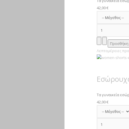
Τα γυναικεία εσώρ
42,00 €
Λεπτομέρειες προ
Εσώρουχα
Τα γυναικεία εσώρο
42,00 €