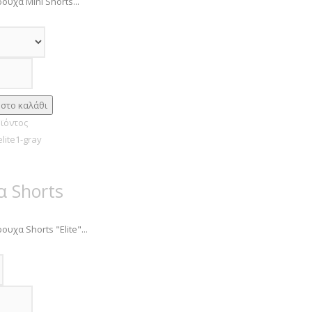
ουχα Mini Shorts...
ϊόντος
 Shorts
υχα Shorts "Elite"...