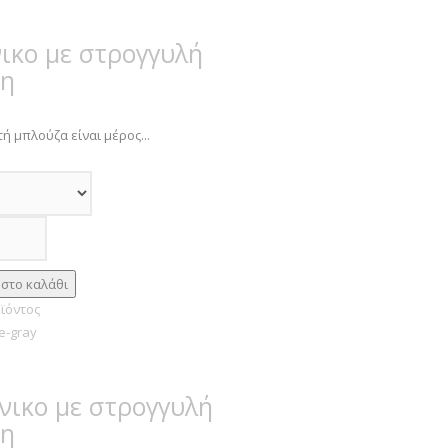
ικο με στρογγυλή
ψη
ή μπλούζα είναι μέρος...
ϊόντος
ικο με στρογγυλή
ψη