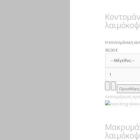
Κοντομάν
λαιμόκο
Η κοντομάνικη αυτ
90,00 €
Λεπτομέρειες προ
Μακρυμάν
λαιμόκο