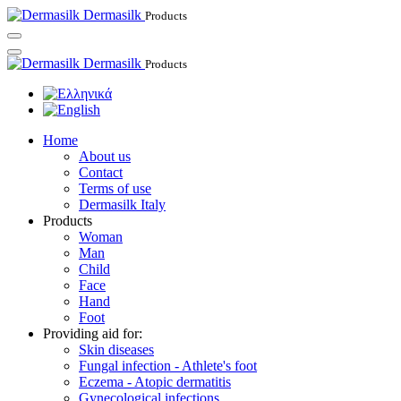
Dermasilk
Products
Dermasilk
Products
Home
About us
Contact
Terms of use
Dermasilk Italy
Products
Woman
Man
Child
Face
Hand
Foot
Providing aid for:
Skin diseases
Fungal infection - Athlete's foot
Eczema - Atopic dermatitis
Gynecological infections