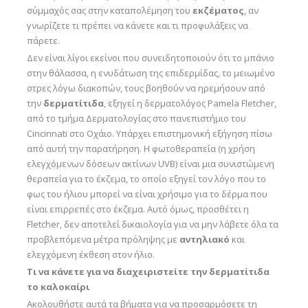
σύμμαχός σας στην καταπολέμηση του
εκζέματος
, αν
γνωρίζετε τι πρέπει να κάνετε και τι προφυλάξεις να
πάρετε.
Δεν είναι λίγοι εκείνοι που συνειδητοποιούν ότι το μπάνιο
στην θάλασσα, η ενυδάτωση της επιδερμίδας, το μειωμένο
στρες λόγω διακοπών, τους βοηθούν να ηρεμήσουν από
την
δερματίτιδα
, εξηγεί η δερματολόγος Pamela Fletcher,
από το τμήμα Δερματολογίας στο πανεπιστήμιο του
Cincinnati στο Οχάιο. Υπάρχει επιστημονική εξήγηση πίσω
από αυτή την παρατήρηση. Η φωτοθεραπεία (η χρήση
ελεγχόμενων δόσεων ακτίνων UVB) είναι μια συνιστώμενη
θεραπεία για το έκζεμα, το οποίο εξηγεί τον λόγο που το
φως του ήλιου μπορεί να είναι χρήσιμο για το δέρμα που
είναι επιρρεπές στο έκζεμα. Αυτό όμως, προσθέτει η
Fletcher, δεν αποτελεί δικαιολογία για να μην λάβετε όλα τα
προβλεπόμενα μέτρα πρόληψης με
αντηλιακό
και
ελεγχόμενη έκθεση στον ήλιο.
Τι να κάνετε για να διαχειριστείτε την δερματίτιδα
το καλοκαίρι
Ακολουθήστε αυτά τα βήματα για να προσαρμόσετε τη