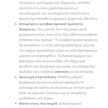
αποφύγετε ερεθισμούς στο δέρμα σας, επιλέξτε
προϊόντα που είναι χαρακτηρισμένα ως
υποαλλεργικά. Και να αποφεύγετε πάντα όποιο
προϊόν έχει πρόσθετα αρώματα, βαφές και αλκοόλες.
Αποφύγετε αντιβακτηριακά προϊόντα
δέρματος.
Ίσως μπείτε στον πειρασμό να τα
χρησιμοποιήσετε, όταν είστε έξω, αλλά αντισταθείτε.
Η Fletcher λέει σχετικά:
“Τα αντιβακτηριακά προϊόντα
θα σκοτώσουν τα πολύ αδύναμα βακτήρια, γεγονός
που αφήνει περισσότερο χώρο για άλλα βακτήρια και
μύκητες να αναπτυχθούν. Τα δισεκατομμύρια των
βακτηρίων που είναι συνήθως στο δέρμα μας
βοηθούν στη διατήρηση της υγείας της επιδερμίδας”
.
Διαλέξτε ένα ενυδατικό
σαπούνι
για να πλένεστε.
Προσοχή στην ένδυση.
Επιλέξτε χαλαρά
βαμβακερά ρούχα και μαλακά υφάσματα. Το
καλοκαίρι θα πρέπει να ντύνεστε με τέτοιον τρόπο
ώστε να ιδρώνετε λιγότερο για να αποφύγετε
ερεθισμούς στο δέρμα.
Κάντε ντους πιο συχνά.
Οι καλοκαιρινές