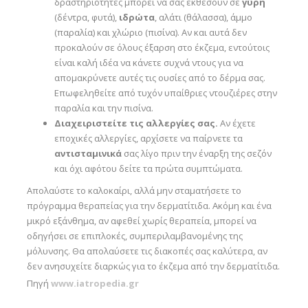
δραστηριότητες μπορεί να σας εκθέσουν σε
γύρη
(δέντρα, φυτά),
ιδρώτα
, αλάτι (θάλασσα), άμμο
(παραλία) και χλώριο (πισίνα). Αν και αυτά δεν
προκαλούν σε όλους έξαρση στο έκζεμα, εντούτοις
είναι καλή ιδέα να κάνετε συχνά ντους για να
απομακρύνετε αυτές τις ουσίες από το δέρμα σας.
Επωφεληθείτε από τυχόν υπαίθριες ντουζιέρες στην
παραλία και την πισίνα.
Διαχειριστείτε τις αλλεργίες σας.
Αν έχετε
εποχικές αλλεργίες, αρχίσετε να παίρνετε τα
αντισταμινικά
σας λίγο πριν την έναρξη της σεζόν
και όχι αφότου δείτε τα πρώτα συμπτώματα.
Απολαύστε το καλοκαίρι, αλλά μην σταματήσετε το
πρόγραμμα θεραπείας για την δερματίτιδα. Ακόμη και ένα
μικρό εξάνθημα, αν αφεθεί χωρίς θεραπεία, μπορεί να
οδηγήσει σε επιπλοκές, συμπεριλαμβανομένης της
μόλυνσης. Θα απολαύσετε τις διακοπές σας καλύτερα, αν
δεν ανησυχείτε διαρκώς για το έκζεμα από την δερματίτιδα.
Πηγή
www.iatropedia.gr