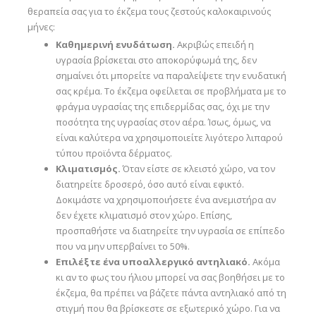
θεραπεία σας για το έκζεμα τους ζεστούς καλοκαιρινούς
μήνες:
Καθημερινή ενυδάτωση.
Ακριβώς επειδή η
υγρασία βρίσκεται στο αποκορύφωμά της, δεν
σημαίνει ότι μπορείτε να παραλείψετε την ενυδατική
σας κρέμα. Το έκζεμα οφείλεται σε προβλήματα με το
φράγμα υγρασίας της επιδερμίδας σας, όχι με την
ποσότητα της υγρασίας στον αέρα. Ίσως, όμως, να
είναι καλύτερα να χρησιμοποιείτε λιγότερο λιπαρού
τύπου προϊόντα δέρματος.
Κλιματισμός.
Όταν είστε σε κλειστό χώρο, να τον
διατηρείτε δροσερό, όσο αυτό είναι εφικτό.
Δοκιμάστε να χρησιμοποιήσετε ένα ανεμιστήρα αν
δεν έχετε κλιματισμό στον χώρο. Επίσης,
προσπαθήστε να διατηρείτε την υγρασία σε επίπεδο
που να μην υπερβαίνει το 50%.
Επιλέξτε ένα υποαλλεργικό αντηλιακό.
Ακόμα
κι αν το φως του ήλιου μπορεί να σας βοηθήσει με το
έκζεμα, θα πρέπει να βάζετε πάντα αντηλιακό από τη
στιγμή που θα βρίσκεστε σε εξωτερικό χώρο. Για να