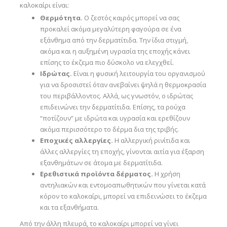
καλοκαίρι είναι:
Θερμότητα.
Ο ζεστός καιρός μπορεί να σας
προκαλεί ακόμα μεγαλύτερη φαγούρα σε ένα
εξάνθημα από την δερματίτιδα. Την ίδια στιγμή,
ακόμα και η αυξημένη υγρασία της εποχής κάνει
επίσης το έκζεμα πιο δύσκολο να ελεγχθεί.
Ιδρώτας.
Είναι η φυσική λειτουργία του οργανισμού
για να δροσιστεί όταν ανεβαίνει ψηλά η θερμοκρασία
του περιβάλλοντος. Αλλά, ως γνωστόν, ο ιδρώτας
επιδεινώνει την δερματίτιδα. Επίσης, τα ρούχα
“ποτίζουν” με ιδρώτα και υγρασία και ερεθίζουν
ακόμα περισσότερο το δέρμα δια της τριβής.
Εποχικές αλλεργίες.
Η αλλεργική ρινίτιδα και
άλλες αλλεργίες τη εποχής, γίνονται αιτία για έξαρση
εξανθημάτων σε άτομα με δερματίτιδα.
Ερεθιστικά προϊόντα δέρματος.
Η χρήση
αντηλιακών και εντομοαπωθητικών που γίνεται κατά
κόρον το καλοκαίρι, μπορεί να επιδεινώσει το έκζεμα
και τα εξανθήματα.
Από την άλλη πλευρά, το καλοκαίρι μπορεί να γίνει