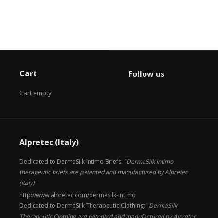
Cart
Follow us
Cart empty
Alpretec (Italy)
Dedicated to DermaSilk Intimo Briefs: "
DermaSilk Intimo
therapeutic briefs are patented and manufactured by Alpretec
(Italy)"
http://www.alpretec.com/
dermasilk-intimo
Dedicated to DermaSilk Therapeutic Clothing: "
DermaSilk
Therapeutic Clothing are patented and manufactured by Alpretec