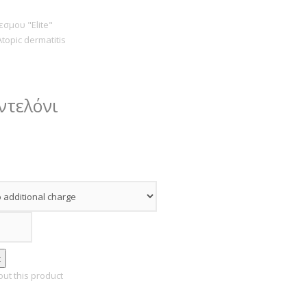
σμου "Elite"
Atopic dermatitis
ντελόνι
ut this product