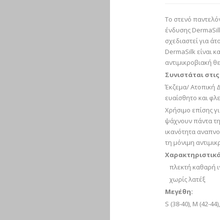
Το στενό παντελόν
ένδυσης DermaSilk
σχεδιαστεί για άτ
DermaSilk είναι 
αντιμικροβιακή θ
Συνιστάται στι
Έκζεμα/ Ατοπική Δ
ευαίσθητο και φλ
Χρήσιμο επίσης γι
ψάχνουν πάντα τη
ικανότητα αναπνο
τη μόνιμη αντιμι
Χαρακτηριστικά
πλεκτή καθαρή ιν
χωρίς λατέξ
Μεγέθη:
S (38-40), M (42-44),