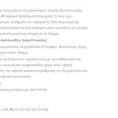
ι είναι μέρος της καινοτόμου σειράς θεραπευτικής
® (Ιατρικό Βοήθημα Κατηγορίας 1), που έχει
ομα με νοσήματα του δέρματος. Όλα τα ρούχα της
κατασκευασμένα από καθαρή ινοΐνη μεταξιού με μόνιμη
εραπεία κατά την επαφή με το δέρμα.
ς ακόλουθες περιπτώσεις:
ερματίτιδα, Δερματίτιδα εξ Επαφής, Μυκητίαση, ξηρό,
εγμονώδες δέρμα.
α τα άτομα που ασχολούνται με τον αθλητισμό και
ν υγιεινή και τη φρεσκάδα, χάρη στην υψηλή
ής, την υψηλή ικανότητα ρύθμισης της θερμότητας και
κροβιακή προστασία.
:
οΐνη μεταξιού με πικέ πλέξη
 L (46-48), XL (50-52), XXL (54-56)